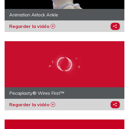
Animation Airlock Ankle
Regarder la vidéo
Pecaplasty® Wires First™
Regarder la vidéo