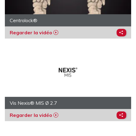
Centrolock®
Regarder la vidéo
Vis Nexis® MIS Ø 2.7
Regarder la vidéo