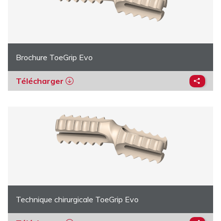
Brochure ToeGrip Evo
Télécharger
Technique chirurgicale ToeGrip Evo