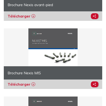
Brochure Nexis avant-pied
Télécharger
Brochure Nexis MIS
Télécharger