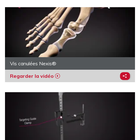
Vis canulées Nexis®
Regarder la vidéo