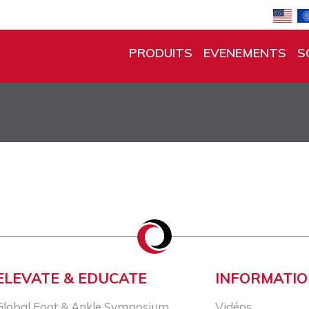
PRODUITS
EVENEMENTS
S
ELEVATE & EDUCATE
INFORMATI
Global Foot & Ankle Symposium
Vidéos