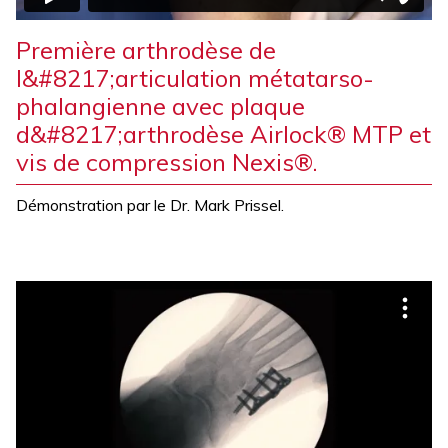
Première arthrodèse de
l&#8217;articulation métatarso-
phalangienne avec plaque
d&#8217;arthrodèse Airlock® MTP et
vis de compression Nexis®.
Démonstration par le Dr. Mark Prissel.