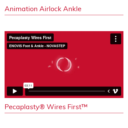
Animation Airlock Ankle
Pecaplasty® Wires First™