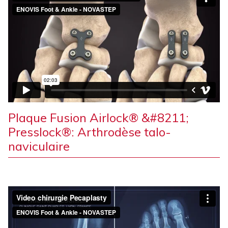
Plaque Fusion Airlock® &#8211;
Presslock®: Arthrodèse talo-
naviculaire