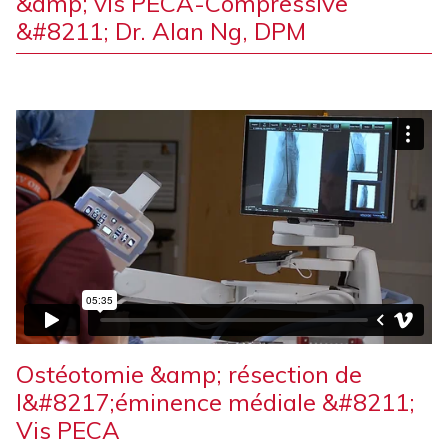
&amp; vis PECA-Compressive
&#8211; Dr. Alan Ng, DPM
Ostéotomie &amp; résection de
l&#8217;éminence médiale &#8211;
Vis PECA