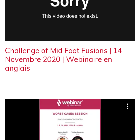
Challenge of Mid Foot Fusions | 14
Novembre 2020 | Webinaire en
anglais