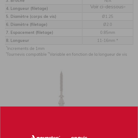
3. Broche
N/A
Voir ci-dessous
††
4. Longueur (filetage)
5. Diamètre (corps de vis)
Ø1.25
6. Diamètre (filetage)
Ø2.0
7. Espacement (filetage)
0.85mm
8. Longueur
11-16mm *
*
Increments de 1mm
†
††
Tournevis compatible
Variable en fonction de la longueur de vis