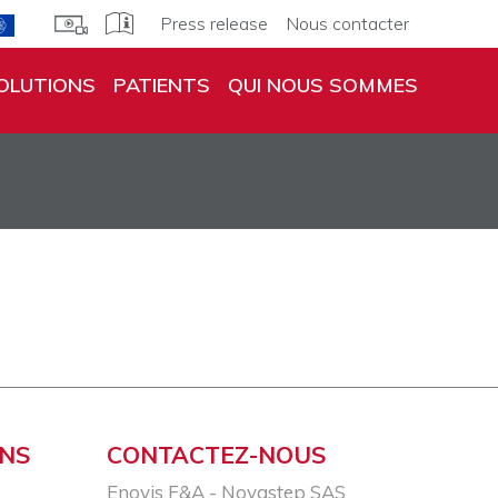
Press release
Nous contacter
OLUTIONS
PATIENTS
QUI NOUS SOMMES
ONS
CONTACTEZ-NOUS
Enovis F&A - Novastep SAS​