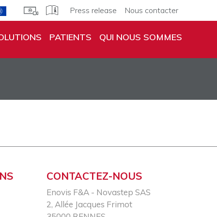
Press release
Nous contacter
OLUTIONS
PATIENTS
QUI NOUS SOMMES
ONS
CONTACTEZ-NOUS
Enovis F&A - Novastep SAS​
2, Allée Jacques Frimot​
35000 RENNES​