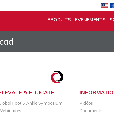
PRODUITS
EVENEMENTS
S
rcad
ELEVATE & EDUCATE
INFORMATI
Global Foot & Ankle Symposium
Vidéos
Webinaires
Documents