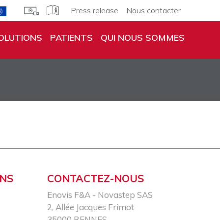
Press release
Nous contacter
OLUTIONS
PATIENTS
QUI NOUS SOMMES
ONS
CONTACTEZ-NOUS
Enovis F&A - Novastep SAS​
2, Allée Jacques Frimot​
35000 RENNES​