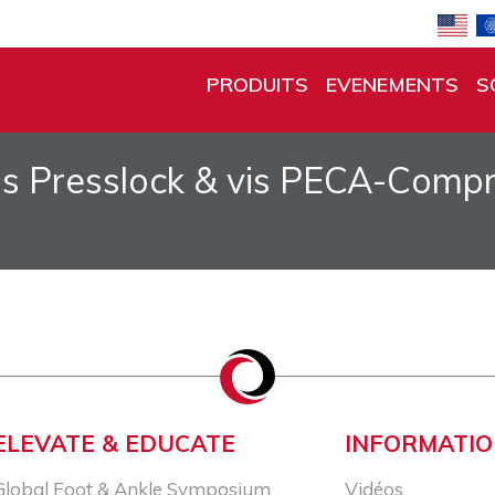
PRODUITS
EVENEMENTS
S
s Presslock & vis PECA-Compre
ELEVATE & EDUCATE
INFORMATI
Global Foot & Ankle Symposium
Vidéos