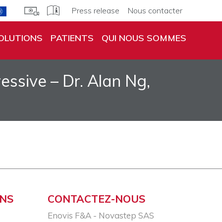
Press release
Nous contacter
OLUTIONS
PATIENTS
QUI NOUS SOMMES
ssive – Dr. Alan Ng,
ONS
CONTACTEZ-NOUS
Enovis F&A - Novastep SAS​