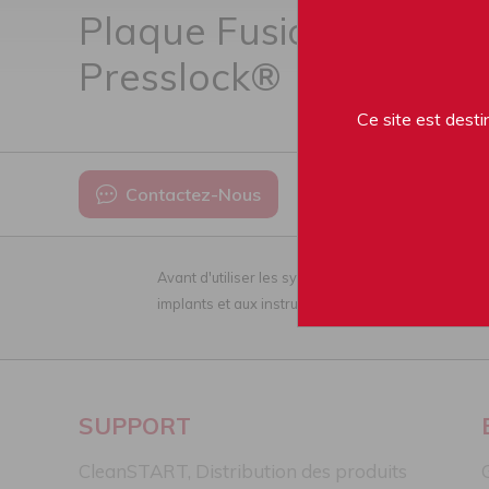
Plaque Fusion Droite
Presslock®
Ce site est desti
Contactez-Nous
Avant d'utiliser les systèmes Enovis, lisez attenti
implants et aux instruments médicaux. Implants: C
SUPPORT
CleanSTART, Distribution des produits