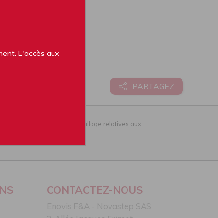
ement. L'accès aux
PARTAGEZ
ations de l'étiquette de l'emballage relatives aux
-CE1639.
ONS
CONTACTEZ-NOUS
Enovis F&A - Novastep SAS​