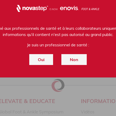
né aux professionnels de santé et à leurs collaborateurs uniqu
informations qu'il contient n'est pas autorisé au grand public.
Je suis un professionnel de santé :
Oui
Non
vement la technique chirurgicale, le mode d'emploi (IFU) et toutes les inform
lasse IIb-CE1639; Instruments: Classe I-CE / Classe Ir-CE1639 / Classe IIa
ELEVATE & EDUCATE
INFORMATI
Global Foot & Ankle Symposium
Vidéos