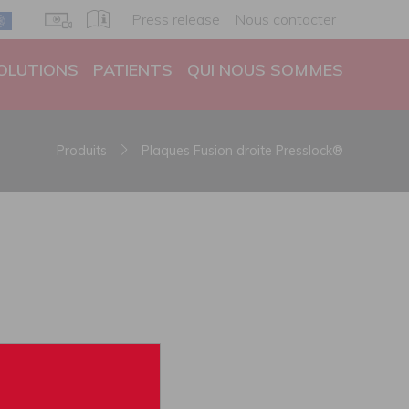
Press release
Nous contacter
OLUTIONS
PATIENTS
QUI NOUS SOMMES
Produits
Plaques Fusion droite Presslock®